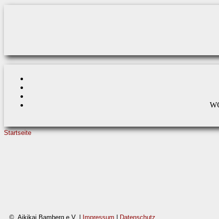
Direkt zum Inhalt
W
Startseite
SIE SIND HIER
© Aikikai Bamberg e.V. |
Impressum
|
Datenschutz