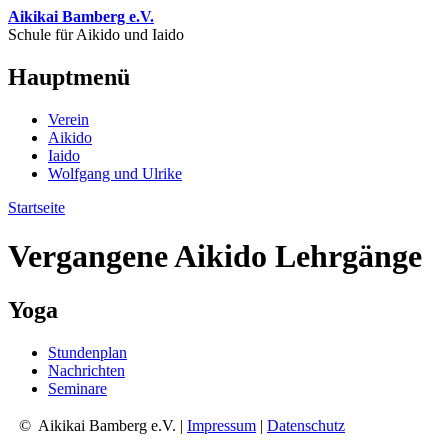
Direkt zum Inhalt
Aikikai Bamberg e.V.
Schule für Aikido und Iaido
Hauptmenü
Verein
Aikido
Iaido
Wolfgang und Ulrike
Startseite
Sie sind hier
Vergangene Aikido Lehrgänge
Yoga
Stundenplan
Nachrichten
Seminare
© Aikikai Bamberg e.V. |
Impressum
|
Datenschutz