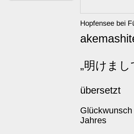
Hopfensee bei F
akemashit
„
明けまし
übersetzt
Glückwunsch f
Jahres