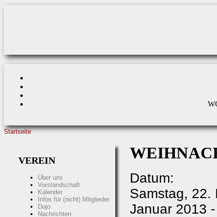
Direkt zum Inhalt
W
Startseite
SIE SIND HIER
WEIHNACH
VEREIN
Datum:
Über uns
Vorstandschaft
Samstag, 22.
Kalender
Infos für (nicht) Mitglieder
Januar 2013 -
Dojo
Nachrichten