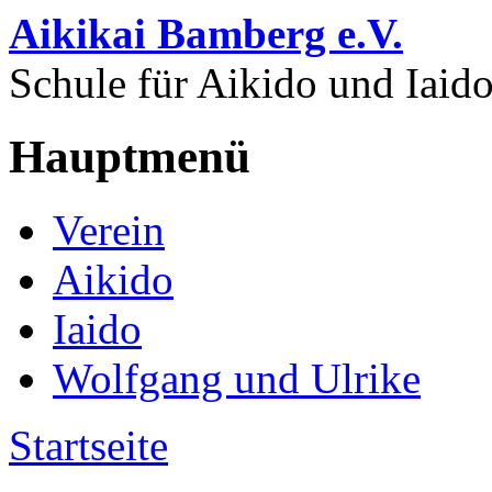
Direkt zum Inhalt
Aikikai Bamberg e.V.
Schule für Aikido und Iaid
Hauptmenü
Verein
Aikido
Iaido
Wolfgang und Ulrike
Startseite
Sie sind hier