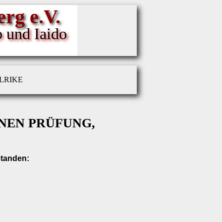
rg e.V.
o und Iaido
LRIKE
NEN PRÜFUNG,
standen: