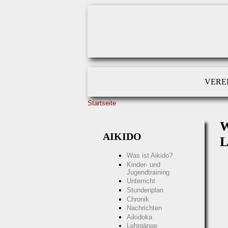
Direkt zum Inhalt
VERE
Startseite
SIE SIND HIER
AIKIDO
Was ist Aikido?
Kinder- und
Jugendtraining
Unterricht
Stundenplan
Chronik
Nachrichten
Aikidoka
Lehrgänge