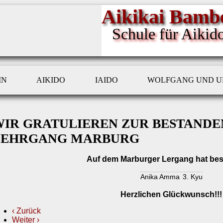
Aikikai Bambe
Schule für Aikid
IN
AIKIDO
IAIDO
WOLFGANG UND U
WIR GRATULIEREN ZUR BESTANDE
LEHRGANG MARBURG
Auf dem Marburger Lergang hat be
Anika Amma
3. Kyu
Herzlichen Glückwunsch!!!
‹ Zurück
Weiter ›