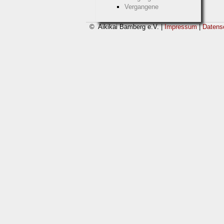
Vergangene
© Aikikai Bamberg e.V. |
Impressum
|
Datens