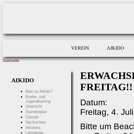
Direkt zum Inhalt
VEREIN
AIKIDO
Startseite
SIE SIND HIER
ERWACHS
AIKIDO
FREITAG!!
Was ist Aikido?
Kinder- und
Datum:
Jugendtraining
Unterricht
Freitag, 4. Jul
Stundenplan
Chronik
Nachrichten
Bitte um Beac
Aikidoka
Lehrgänge