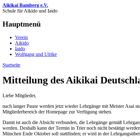
Direkt zum Inhalt
Aikikai Bamberg e.V.
Schule für Aikido und Iaido
Hauptmenü
Verein
Aikido
Iaido
Wolfgang und Ulrike
Startseite
Sie sind hier
Mitteilung des Aikikai Deutsch
Liebe Mitglieder,
nach langer Pause werden jetzt wieder Lehrgänge mit Meister Asai 
Mitgliederbereich der Homepage zur Verfügung stehen.
Damit ist auch die Absicht verbunden, die Lehrgänge gemäß Lehrgan
werden. Deshalb kann der Termin in Trier noch nicht bestätigt werd
München Ende Oktober soll stattfinden; er wird in der Lehrgangsübers