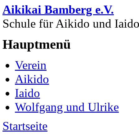
Direkt zum Inhalt
Aikikai Bamberg e.V.
Schule für Aikido und Iaid
Hauptmenü
Verein
Aikido
Iaido
Wolfgang und Ulrike
Startseite
Sie sind hier