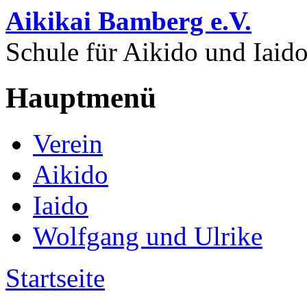
Direkt zum Inhalt
Aikikai Bamberg e.V.
Schule für Aikido und Iaid
Hauptmenü
Verein
Aikido
Iaido
Wolfgang und Ulrike
Startseite
Sie sind hier