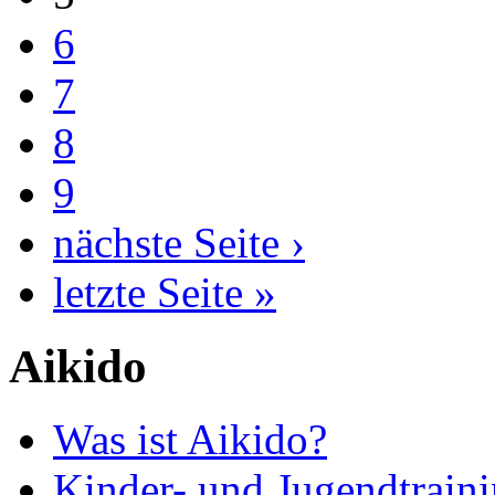
6
7
8
9
nächste Seite ›
letzte Seite »
Aikido
Was ist Aikido?
Kinder- und Jugendtrain